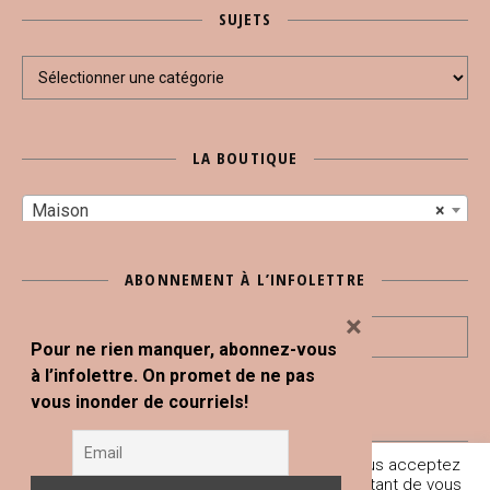
SUJETS
Sujets
LA BOUTIQUE
Maison
×
ABONNEMENT À L’INFOLETTRE
×
Pour ne rien manquer, abonnez-vous
à l’infolettre. On promet de ne pas
vous inonder de courriels!
En poursuivant votre navigation sur ce site, vous acceptez
Tous droits réservés © Blogue Le Snack Bar 2020
l'utilisation de traceurs (cookies) nous permettant de vous