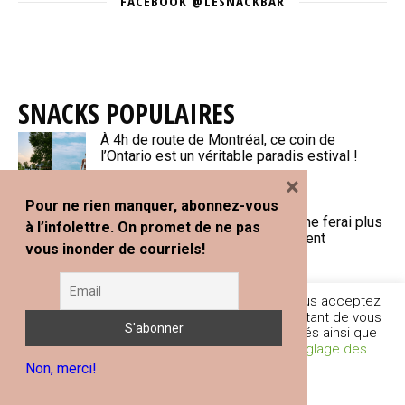
FACEBOOK @LESNACKBAR
SNACKS POPULAIRES
À 4h de route de Montréal, ce coin de
l’Ontario est un véritable paradis estival !
×
Pour ne rien manquer, abonnez-vous
J’ai testé la Ninja SLUSHi™ et je ne ferai plus
à l’infolettre. On promet de ne pas
jamais mes cafés glacés autrement
vous inonder de courriels!
En poursuivant votre navigation sur ce site, vous acceptez
Portugal en 10 jours : mon itinéraire de
l'utilisation de traceurs (cookies) nous permettant de vous
voyage et mes recommandations
fournir les services et fonctionnalités proposés ainsi que
d’améliorer votre expérience globale.
Réglage des
Non, merci!
Cookies
Je comprends
25e Gala-bénéfice de la Fondation Bruny
Surin : une dernière édition à ne pas manquer