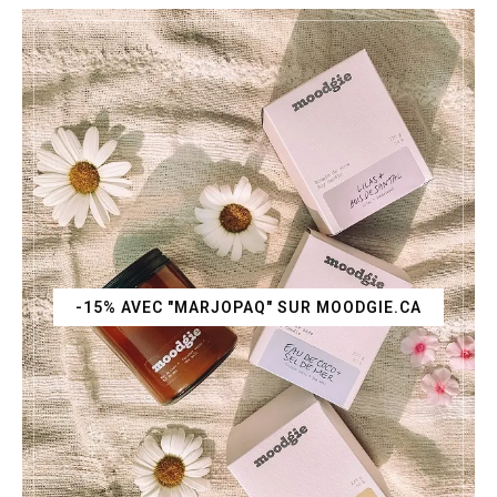
-15% AVEC "MARJOPAQ" SUR MOODGIE.CA