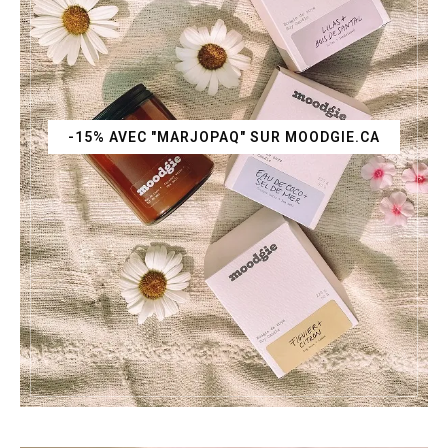
-15% AVEC "MARJOPAQ" SUR MOODGIE.CA