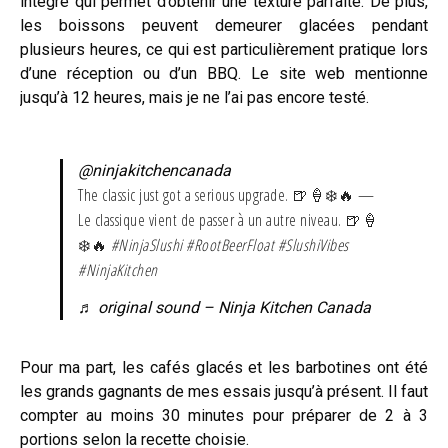
intégré qui permet d’obtenir une texture parfaite. De plus,
les boissons peuvent demeurer glacées pendant
plusieurs heures, ce qui est particulièrement pratique lors
d’une réception ou d’un BBQ. Le site web mentionne
jusqu’à 12 heures, mais je ne l’ai pas encore testé.
@ninjakitchencanada
The classic just got a serious upgrade. 🍺🍦❄️🔥 —
Le classique vient de passer à un autre niveau. 🍺🍦
❄️🔥
#NinjaSlushi
#RootBeerFloat
#SlushiVibes
#NinjaKitchen
♬ original sound – Ninja Kitchen Canada
Pour ma part, les cafés glacés et les barbotines ont été
les grands gagnants de mes essais jusqu’à présent. Il faut
compter au moins 30 minutes pour préparer de 2 à 3
portions selon la recette choisie.