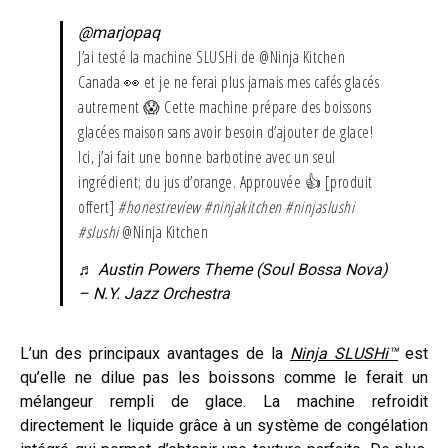
@marjopaq
J’ai testé la machine SLUSHi de @Ninja Kitchen
Canada 👀 et je ne ferai plus jamais mes cafés glacés
autrement 😱 Cette machine prépare des boissons
glacées maison sans avoir besoin d’ajouter de glace!
Ici, j’ai fait une bonne barbotine avec un seul
ingrédient; du jus d’orange. Approuvée 👍 [produit
offert]
#honestreview
#ninjakitchen
#ninjaslushi
#slushi
@Ninja Kitchen
♬ Austin Powers Theme (Soul Bossa Nova)
– N.Y. Jazz Orchestra
L’un des principaux avantages de la
Ninja SLUSHi™
est
qu’elle ne dilue pas les boissons comme le ferait un
mélangeur rempli de glace. La machine refroidit
directement le liquide grâce à un système de congélation