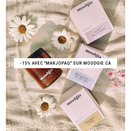
-15% AVEC "MARJOPAQ" SUR MOODGIE.CA