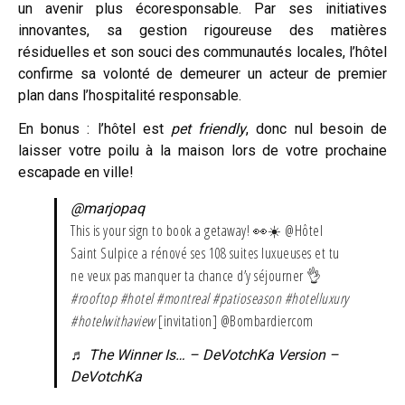
un avenir plus écoresponsable. Par ses initiatives
innovantes, sa gestion rigoureuse des matières
résiduelles et son souci des communautés locales, l’hôtel
confirme sa volonté de demeurer un acteur de premier
plan dans l’hospitalité responsable.
En bonus : l’hôtel est
pet friendly
, donc nul besoin de
laisser votre poilu à la maison lors de votre prochaine
escapade en ville!
@marjopaq
This is your sign to book a getaway! 👀☀️ @Hôtel
Saint Sulpice a rénové ses 108 suites luxueuses et tu
ne veux pas manquer ta chance d’y séjourner 👌
#rooftop
#hotel
#montreal
#patioseason
#hotelluxury
#hotelwithaview
[invitation] @Bombardiercom
♬ The Winner Is… – DeVotchKa Version –
DeVotchKa