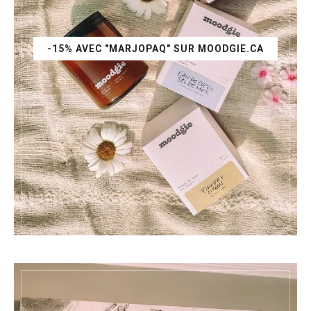
-15% AVEC "MARJOPAQ" SUR MOODGIE.CA