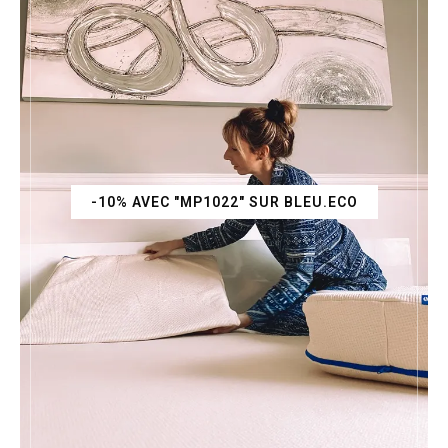
-10% AVEC "MP1022" SUR BLEU.ECO