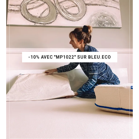
-10% AVEC "MP1022" SUR BLEU.ECO