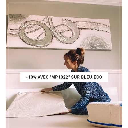
-10% AVEC "MP1022" SUR BLEU.ECO