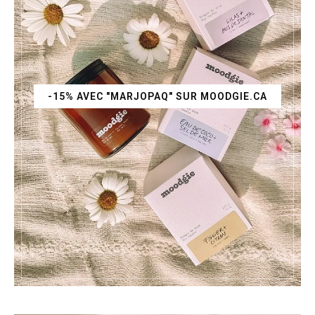
-15% AVEC "MARJOPAQ" SUR MOODGIE.CA