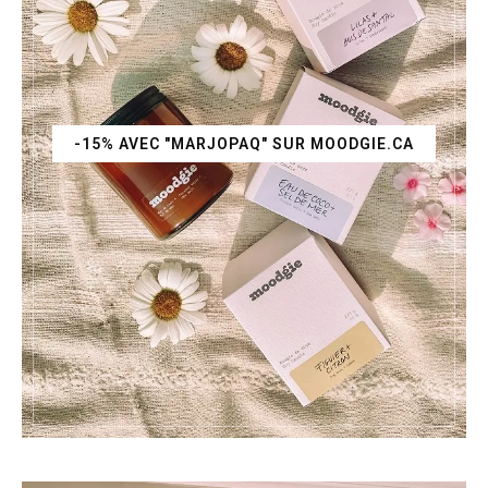
-15% AVEC "MARJOPAQ" SUR MOODGIE.CA