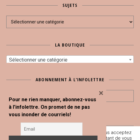
SUJETS
Sujets
LA BOUTIQUE
Sélectionner une catégorie
ABONNEMENT À L’INFOLETTRE
×
Pour ne rien manquer, abonnez-vous
à l’infolettre. On promet de ne pas
vous inonder de courriels!
En poursuivant votre navigation sur ce site, vous acceptez
Tous droits réservés © Blogue Le Snack Bar 2020
l'utilisation de traceurs (cookies) nous permettant de vous