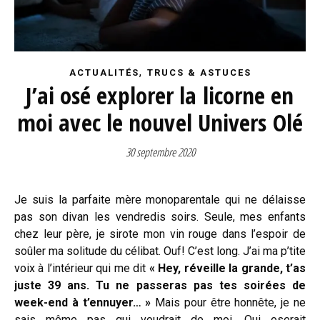
,
ACTUALITÉS
TRUCS & ASTUCES
J’ai osé explorer la licorne en
moi avec le nouvel Univers Olé
30 septembre 2020
Je suis la parfaite mère monoparentale qui ne délaisse
pas son divan les vendredis soirs. Seule, mes enfants
chez leur père, je sirote mon vin rouge dans l’espoir de
soûler ma solitude du célibat. Ouf! C’est long. J’ai ma p’tite
voix à l’intérieur qui me dit
«
Hey, réveille la grande, t’as
juste 39 ans. Tu ne passeras pas tes soirées de
week-end à t’ennuyer… »
Mais pour être honnête, je ne
sais même pas qui voudrait de moi. Qui oserait