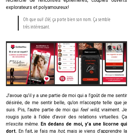
recherche de rencontres éphémères, couples ouverts
explorateurs et polyamoureux!
Oh que oui!
Olé
, ça porte bien son nom. Ça semble
très intéressant.
J’avoue qu’il y a une partie de moi qui a l’goût de me sentir
désirée, de me sentir belle, qu’on m’accepte telle que je
suis. Pis, l’autre partie de moi qui
feel wild
, vraiment. Je
rougis juste à l’idée d’avoir des relations virtuelles. Ça
m’excite même.
En dedans de moi, y’a une licorne qui
dort.
En fait, je fais ma
hot
, mais je viens d’apprendre la