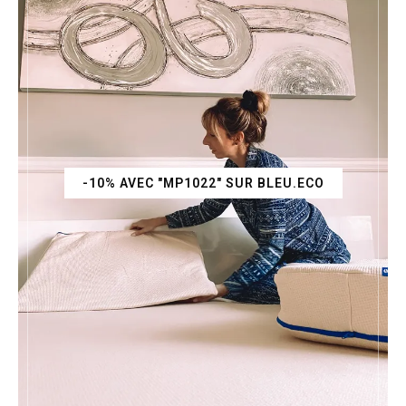
-10% AVEC "MP1022" SUR BLEU.ECO