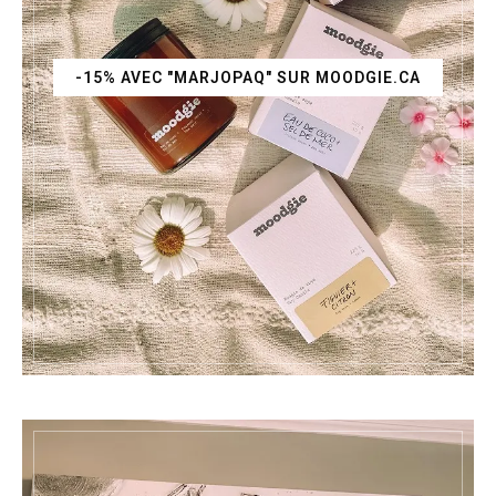
-15% AVEC "MARJOPAQ" SUR MOODGIE.CA