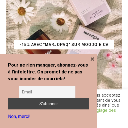
-15% AVEC "MARJOPAQ" SUR MOODGIE.CA
×
Pour ne rien manquer, abonnez-vous
à l’infolettre. On promet de ne pas
vous inonder de courriels!
En poursuivant votre navigation sur ce site, vous acceptez
l'utilisation de traceurs (cookies) nous permettant de vous
fournir les services et fonctionnalités proposés ainsi que
d’améliorer votre expérience globale.
Réglage des
Non, merci!
Cookies
Je comprends