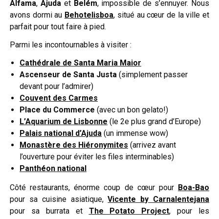
Alfama
,
Ajuda
et
Belém
, impossible de s’ennuyer. Nous
avons dormi au
Behotelisboa
, situé au cœur de la ville et
parfait pour tout faire à pied.
Parmi les incontournables à visiter :
Cathédrale de Santa Maria Maior
Ascenseur de Santa Justa
(simplement passer
devant pour l’admirer)
Couvent des Carmes
Place du Commerce
(avec un bon gelato!)
L’Aquarium de Lisbonne
(le 2e plus grand d’Europe)
Palais national d’Ajuda
(un immense wow)
Monastère des Hiéronymites
(arrivez avant
l’ouverture pour éviter les files interminables)
Panthéon national
Côté restaurants, énorme coup de cœur pour
Boa-Bao
pour sa cuisine asiatique,
Vicente by Carnalentejana
pour sa burrata et
The Potato Project
, pour les