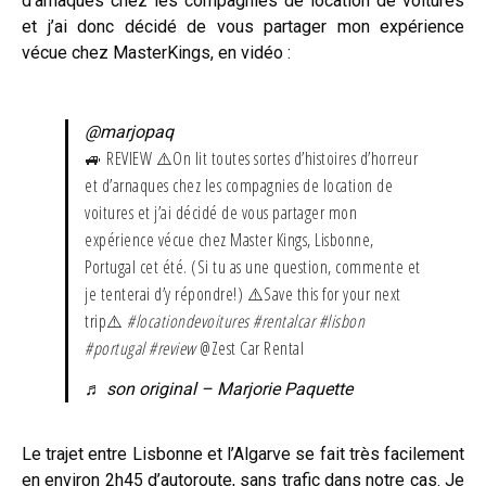
d’arnaques chez les compagnies de location de voitures
et j’ai donc décidé de vous partager mon expérience
vécue chez MasterKings, en vidéo :
@marjopaq
🚙 REVIEW ⚠️On lit toutes sortes d’histoires d’horreur
et d’arnaques chez les compagnies de location de
voitures et j’ai décidé de vous partager mon
expérience vécue chez Master Kings, Lisbonne,
Portugal cet été. (Si tu as une question, commente et
je tenterai d’y répondre!) ⚠️Save this for your next
trip⚠️
#locationdevoitures
#rentalcar
#lisbon
#portugal
#review
@Zest Car Rental
♬ son original – Marjorie Paquette
Le trajet entre Lisbonne et l’Algarve se fait très facilement
en environ 2h45 d’autoroute, sans trafic dans notre cas. Je