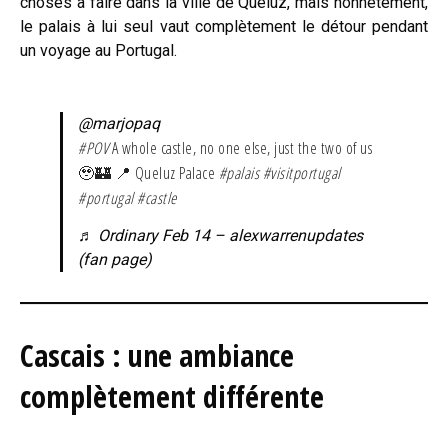
choses à faire dans la ville de Queluz, mais honnêtement,
le palais à lui seul vaut complètement le détour pendant
un voyage au Portugal.
@marjopaq
#POV
A whole castle, no one else, just the two of us
🥹🏰 📍 Queluz Palace
#palais
#visitportugal
#portugal
#castle
♬ Ordinary Feb 14 – alexwarrenupdates
(fan page)
Cascais : une ambiance
complètement différente