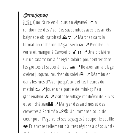
@marjopaq
🇵🇹Quoi faire en 4 jours en Algarve? 📍La
randonnée des 7 vallées suspendues avec des arrêts
baignade obligatoires! ⛰️👙 📍Marcher dans la
formation rocheuse d’Algar Seco 👟 📍Prendre un
verre et manger à Carvoeiro 🍹🍴 📍Une croisière
sur un catamaran à énergie solaire pour entrer dans
les grottes et sauter à l’eau 🛥️ 📍Relaxer sur la plage
d’Alvor jusqu’au coucher du soleil🏝️ 📍Déambuler
dans les rues d’Alvor jusqu’aux petites heures du
matin! 👟 📍Jouer une partie de mini-golf au
@edenalvor ⛳️ 📍Visiter le village médiéval de Silves
et son château🏰 📍Manger des sardines et des
crevettes à Portimão 🦐🎡 Un immense coup de
cœur pour l’Algarve et ses paysages à couper le souffle
❤️ Et encore tellement d’autres régions à découvrir! •