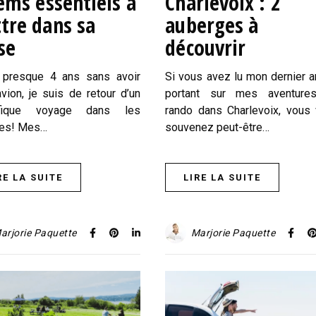
tems essentiels à
Charlevoix : 2
tre dans sa
auberges à
se
découvrir
 presque 4 ans sans avoir
Si vous avez lu mon dernier ar
’avion, je suis de retour d’un
portant sur mes aventure
ifique voyage dans les
rando dans Charlevoix, vous
bes! Mes…
souvenez peut-être…
RE LA SUITE
LIRE LA SUITE
arjorie Paquette
Marjorie Paquette