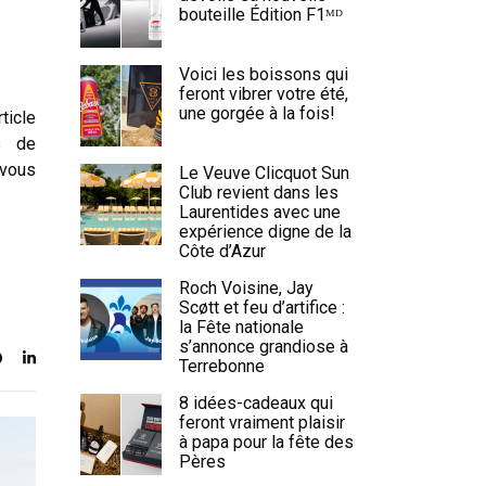
bouteille Édition F1ᴹᴰ
Voici les boissons qui
feront vibrer votre été,
une gorgée à la fois!
ticle
s de
 vous
Le Veuve Clicquot Sun
Club revient dans les
Laurentides avec une
expérience digne de la
Côte d’Azur
Roch Voisine, Jay
Scøtt et feu d’artifice :
la Fête nationale
s’annonce grandiose à
Terrebonne
8 idées-cadeaux qui
feront vraiment plaisir
à papa pour la fête des
Pères