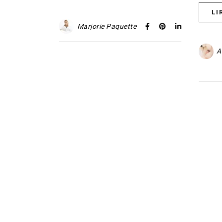
LI
Marjorie Paquette
A