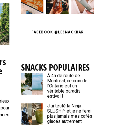
FACEBOOK @LESNACKBAR
rs
SNACKS POPULAIRES
e
À 4h de route de
Montréal, ce coin de
l’Ontario est un
véritable paradis
estival !
mieux
J’ai testé la Ninja
 pour
SLUSHi™ et je ne ferai
nces
plus jamais mes cafés
glacés autrement