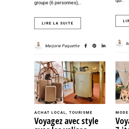
qui…
groupe (6 personnes),…
LI
LIRE LA SUITE
M
Marjorie Paquette
,
ACHAT LOCAL
TOURISME
MODE
Voyagez avec style
Voy