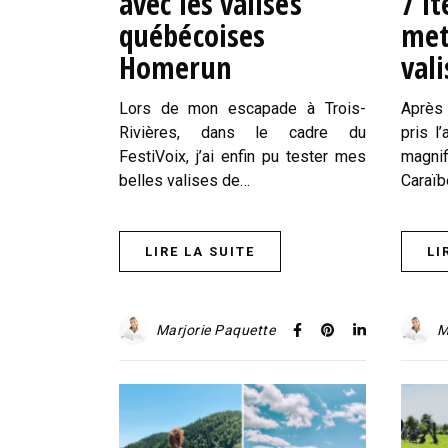
avec les valises
7 i
québécoises
met
Homerun
vali
Lors de mon escapade à Trois-
Après
Rivières, dans le cadre du
pris l
FestiVoix, j’ai enfin pu tester mes
magn
belles valises de…
Caraï
LIRE LA SUITE
LI
Marjorie Paquette
M