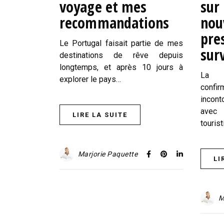
voyage et mes
sur 
recommandations
nou
pre
Le Portugal faisait partie de mes
surv
destinations de rêve depuis
longtemps, et après 10 jours à
La R
explorer le pays…
confir
incont
avec 
LIRE LA SUITE
touris
Marjorie Paquette
LI
M