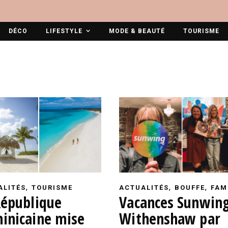
DÉCO
LIFESTYLE
MODE & BEAUTÉ
TOURISME
,
,
,
ALITÉS
TOURISME
ACTUALITÉS
BOUFFE
FAM
République
Vacances Sunwing
inicaine mise
Withenshaw par