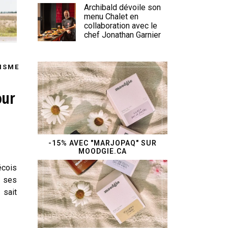
Archibald dévoile son
menu Chalet en
collaboration avec le
chef Jonathan Garnier
ISME
our
-15% AVEC "MARJOPAQ" SUR
MOODGIE.CA
écois
 ses
 sait