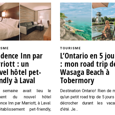
ISME
TOURISME
idence Inn par
L’Ontario en 5 jou
riott : un
: mon road trip d
vel hôtel pet-
Wasaga Beach à
ndly à Laval
Tobermory
 semaine avait lieu le
Destination Ontario! Rien de 
ement du nouvel hôtel
qu’un petit road trip de 5 jours
nce Inn par Marriott, à Laval.
décrocher durant les vaca
tablissement pet-friendly,
d’été. Je…