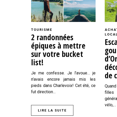
TOURISME
ACHA
2 randonnées
LOCA
Esc
épiques à mettre
gou
sur votre bucket
d’Or
list!
déc
de c
Je me confesse. Je l’avoue… je
n’avais encore jamais mis les
pieds dans Charlevoix! Cet été, ce
Quand 
fut direction…
fille
génér
vélo,…
LIRE LA SUITE