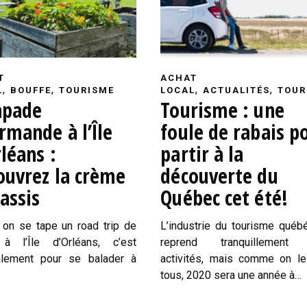
T
ACHAT
,
,
,
,
L
BOUFFE
TOURISME
LOCAL
ACTUALITÉS
TOUR
apade
Tourisme : une
rmande à l’Île
foule de rabais p
léans :
partir à la
ouvrez la crème
découverte du
assis
Québec cet été!
on se tape un road trip de
L’industrie du tourisme québ
s à l’Île d’Orléans, c’est
reprend tranquillement
alement pour se balader à
activités, mais comme on le
tous, 2020 sera une année à…