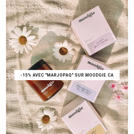
-15% AVEC "MARJOPAQ" SUR MOODGIE.CA