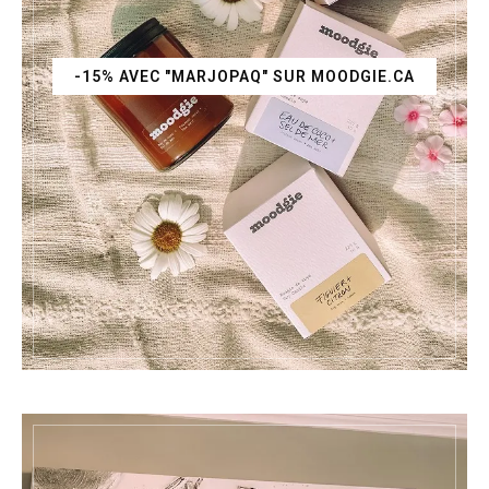
-15% AVEC "MARJOPAQ" SUR MOODGIE.CA