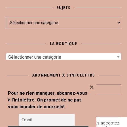
SUJETS
Sujets
LA BOUTIQUE
Sélectionner une catégorie
ABONNEMENT À L’INFOLETTRE
×
Pour ne rien manquer, abonnez-vous
à l’infolettre. On promet de ne pas
vous inonder de courriels!
En poursuivant votre navigation sur ce site, vous acceptez
Tous droits réservés © Blogue Le Snack Bar 2020