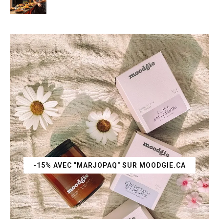
-15% AVEC "MARJOPAQ" SUR MOODGIE.CA