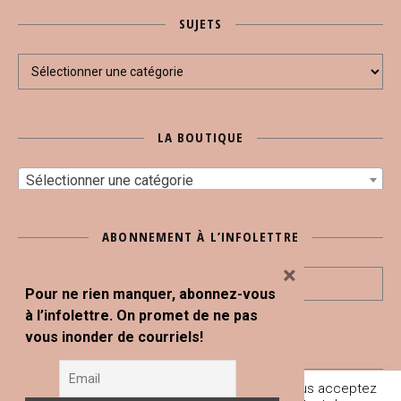
SUJETS
Sujets
LA BOUTIQUE
Sélectionner une catégorie
ABONNEMENT À L’INFOLETTRE
×
Pour ne rien manquer, abonnez-vous
à l’infolettre. On promet de ne pas
vous inonder de courriels!
En poursuivant votre navigation sur ce site, vous acceptez
Tous droits réservés © Blogue Le Snack Bar 2020