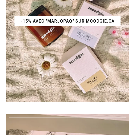
-15% AVEC "MARJOPAQ" SUR MOODGIE.CA