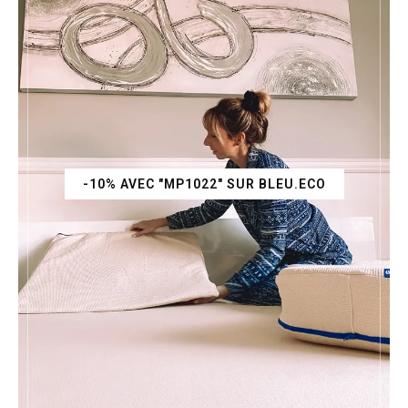
-10% AVEC "MP1022" SUR BLEU.ECO