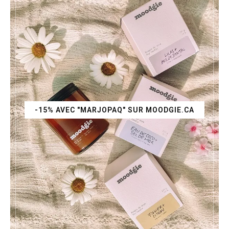
-15% AVEC "MARJOPAQ" SUR MOODGIE.CA