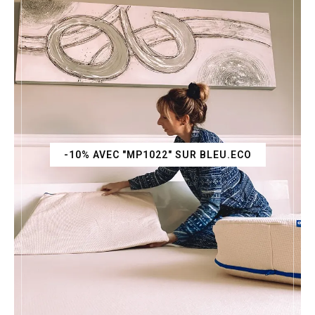
-10% AVEC "MP1022" SUR BLEU.ECO