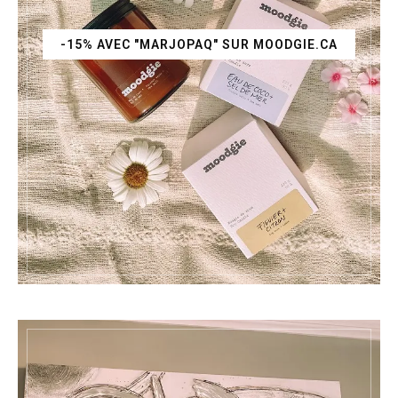
-15% AVEC "MARJOPAQ" SUR MOODGIE.CA