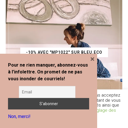
-10% AVEC "MP1022" SUR BLEU.ECO
×
Pour ne rien manquer, abonnez-vous
à l’infolettre. On promet de ne pas
vous inonder de courriels!
En poursuivant votre navigation sur ce site, vous acceptez
l'utilisation de traceurs (cookies) nous permettant de vous
fournir les services et fonctionnalités proposés ainsi que
d’améliorer votre expérience globale.
Réglage des
Non, merci!
Cookies
Je comprends