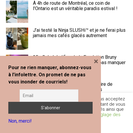
À 4h de route de Montréal, ce coin de
l’Ontario est un véritable paradis estival !
J’ai testé la Ninja SLUSHi™ et je ne ferai plus
jamais mes cafés glacés autrement
25e Gala-bénéfice de la Fondation Bruny
×
Surin : une dernière édition à ne pas manquer
Pour ne rien manquer, abonnez-vous
au Ritz-Carlton
à l’infolettre. On promet de ne pas
vous inonder de courriels!
Portugal en 10 jours : mon itinéraire de
voyage et mes recommandations
En poursuivant votre navigation sur ce site, vous acceptez
l'utilisation de traceurs (cookies) nous permettant de vous
fournir les services et fonctionnalités proposés ainsi que
Les plus belles terrasses à visiter cet été au
d’améliorer votre expérience globale.
Réglage des
Québec
Non, merci!
Cookies
Je comprends