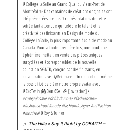
@Collège LaSalle au Grand Quai du Vieux-Port de
Montréal ✨ Des centaines de créations originales ont
été présentées lors des 3 représentations de cette
soirée tant attendue qui célèbre le talent et la
créativité des finissants en Design de mode du
Collège LaSalle, la plus importante école de mode au
Canada. Pour la toute première fois, une boutique
éphémère mettait en vente des pièces uniques
surcyclées et écoresponsables de la nouvelle
collection SGNTR, conçue par des finissants, en
collaboration avec @Reitmans ! On nous offrait même
la possibilité de créer notre propre avatar avec
@ExoTwiin 🤗 Bon 65e! 🎉 [invitation] •
#collegelasalle
#defiledemode
#fashionshow
#fashionschool
#mode
#fashiondesigner
#mtlfashion
#montreal
@Roy & Turner
♬ The Hills x Say It Right by GOBAITH –