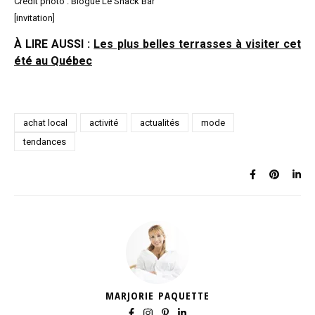
Crédit photo : Blogue Le Snack Bar
[invitation]
À LIRE AUSSI :
L
es plus belles terrasses à visiter cet
été au Québec
achat local
activité
actualités
mode
tendances
MARJORIE PAQUETTE