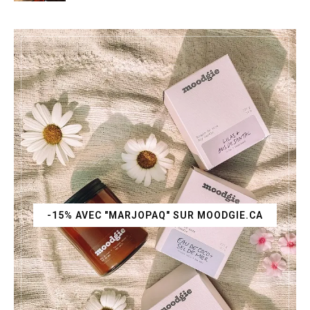
-15% AVEC "MARJOPAQ" SUR MOODGIE.CA