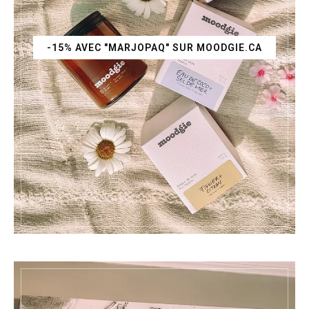
-15% AVEC "MARJOPAQ" SUR MOODGIE.CA