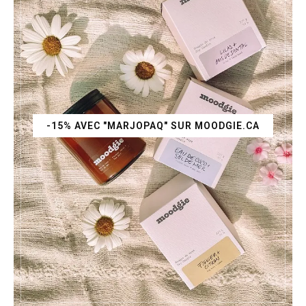
-15% AVEC "MARJOPAQ" SUR MOODGIE.CA