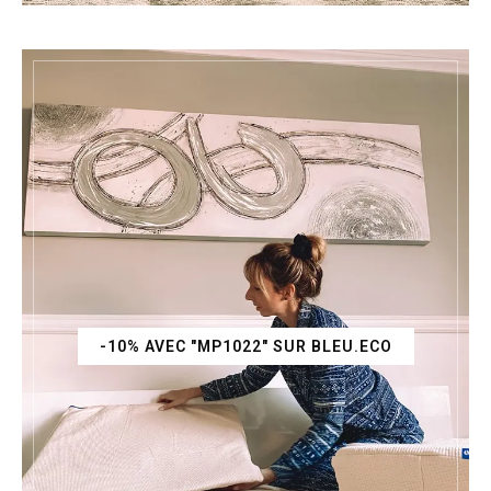
-10% AVEC "MP1022" SUR BLEU.ECO