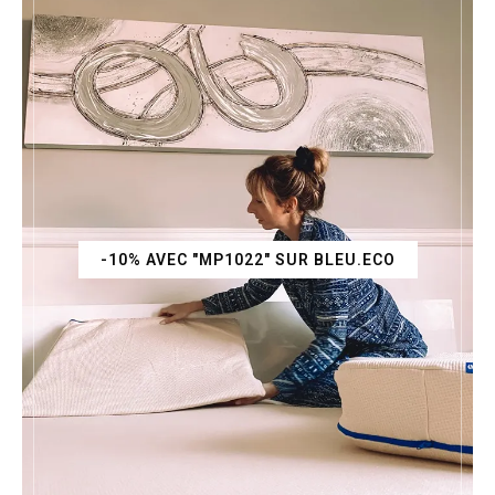
-10% AVEC "MP1022" SUR BLEU.ECO