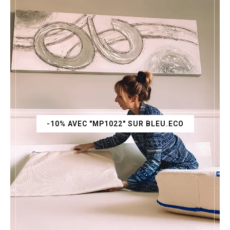
-10% AVEC "MP1022" SUR BLEU.ECO