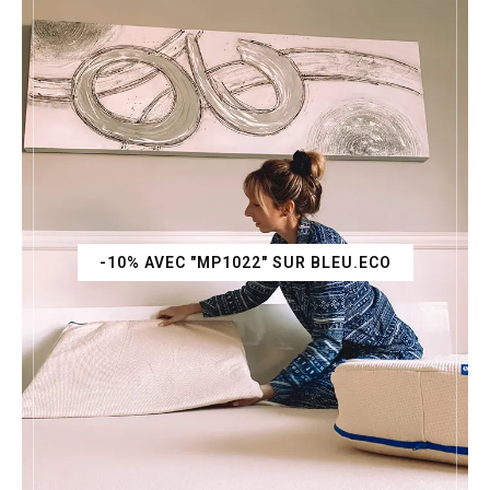
-10% AVEC "MP1022" SUR BLEU.ECO