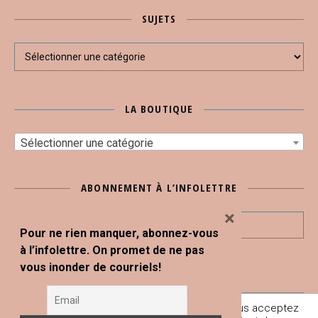
SUJETS
Sujets
LA BOUTIQUE
Sélectionner une catégorie
ABONNEMENT À L’INFOLETTRE
×
Pour ne rien manquer, abonnez-vous
à l’infolettre. On promet de ne pas
vous inonder de courriels!
En poursuivant votre navigation sur ce site, vous acceptez
Tous droits réservés © Blogue Le Snack Bar 2020