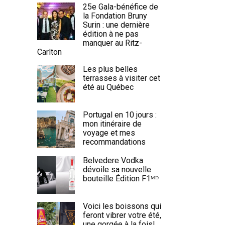
25e Gala-bénéfice de
la Fondation Bruny
Surin : une dernière
édition à ne pas
manquer au Ritz-
Carlton
Les plus belles
terrasses à visiter cet
été au Québec
Portugal en 10 jours :
mon itinéraire de
voyage et mes
recommandations
Belvedere Vodka
dévoile sa nouvelle
bouteille Édition F1ᴹᴰ
Voici les boissons qui
feront vibrer votre été,
une gorgée à la fois!