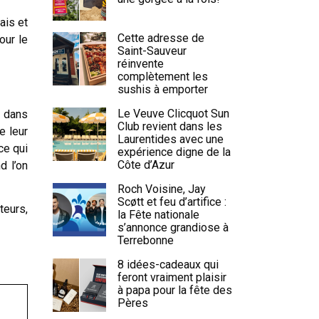
ais et
Cette adresse de
our le
Saint-Sauveur
réinvente
complètement les
sushis à emporter
Le Veuve Clicquot Sun
x dans
Club revient dans les
e leur
Laurentides avec une
ce qui
expérience digne de la
Côte d’Azur
d l’on
Roch Voisine, Jay
Scøtt et feu d’artifice :
teurs,
la Fête nationale
s’annonce grandiose à
Terrebonne
8 idées-cadeaux qui
feront vraiment plaisir
à papa pour la fête des
Pères