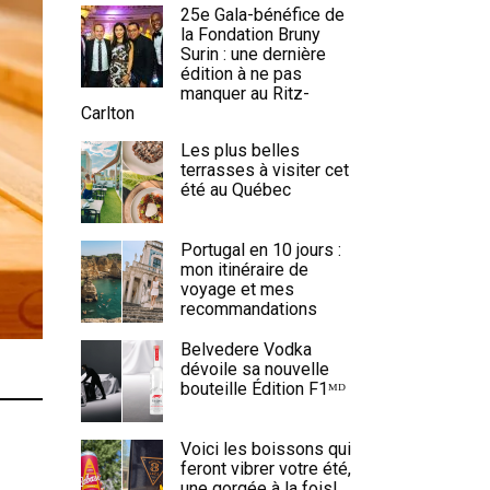
25e Gala-bénéfice de
la Fondation Bruny
Surin : une dernière
édition à ne pas
manquer au Ritz-
Carlton
Les plus belles
terrasses à visiter cet
été au Québec
Portugal en 10 jours :
mon itinéraire de
voyage et mes
recommandations
Belvedere Vodka
dévoile sa nouvelle
bouteille Édition F1ᴹᴰ
Voici les boissons qui
feront vibrer votre été,
une gorgée à la fois!