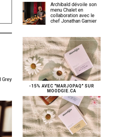
Archibald dévoile son
menu Chalet en
collaboration avec le
chef Jonathan Garnier
l Grey
-15% AVEC "MARJOPAQ" SUR
MOODGIE.CA