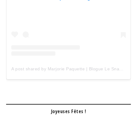
A post shared by Marjorie Paquette | Blogue Le Snack Bar (@marjopaq)
Joyeuses Fêtes !