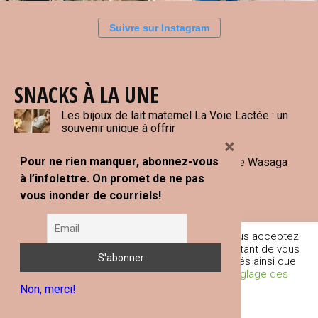
Suivre sur Instagram
SNACKS À LA UNE
Les bijoux de lait maternel La Voie Lactée : un
souvenir unique à offrir
×
Pour ne rien manquer, abonnez-vous
L’Ontario en 5 jours : mon road trip de Wasaga
Beach à Tobermory
à l’infolettre. On promet de ne pas
vous inonder de courriels!
Paddle board gonflable : 6 marques
québécoises à découvrir
En poursuivant votre navigation sur ce site, vous acceptez
l'utilisation de traceurs (cookies) nous permettant de vous
fournir les services et fonctionnalités proposés ainsi que
d’améliorer votre expérience globale.
Réglage des
SUJETS
Non, merci!
Cookies
Je comprends
Sujets