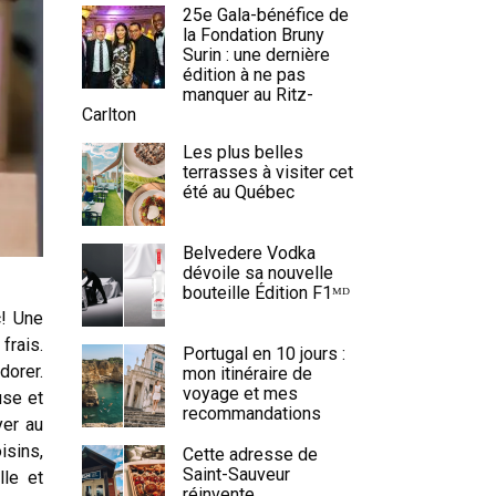
25e Gala-bénéfice de
la Fondation Bruny
Surin : une dernière
édition à ne pas
manquer au Ritz-
Carlton
Les plus belles
terrasses à visiter cet
été au Québec
Belvedere Vodka
dévoile sa nouvelle
bouteille Édition F1ᴹᴰ
c! Une
frais.
Portugal en 10 jours :
dorer.
mon itinéraire de
voyage et mes
use et
recommandations
yer au
isins,
Cette adresse de
Saint-Sauveur
lle et
réinvente