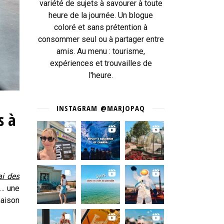
variété de sujets à savourer à toute
heure de la journée. Un blogue
coloré et sans prétention à
consommer seul ou à partager entre
amis. Au menu : tourisme,
expériences et trouvailles de
l'heure.
INSTAGRAM @MARJOPAQ
s à
i des
s… une
maison