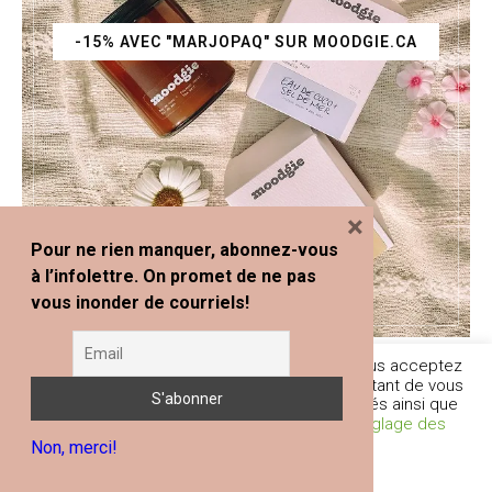
-15% AVEC "MARJOPAQ" SUR MOODGIE.CA
×
Pour ne rien manquer, abonnez-vous
à l’infolettre. On promet de ne pas
vous inonder de courriels!
En poursuivant votre navigation sur ce site, vous acceptez
l'utilisation de traceurs (cookies) nous permettant de vous
fournir les services et fonctionnalités proposés ainsi que
d’améliorer votre expérience globale.
Réglage des
Non, merci!
Cookies
Je comprends