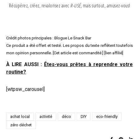
Récupérez, créez, revalorisez avec
R-USÉ
, mais surtout, amusez-vous!
Crédit photos principales : Blogue Le Snack Bar
Ce produit a été offert et testé. Les propos du texte reflètent toutefois
mon opinion personnelle. [Cet article est commandité.] [lien affilié]
À LIRE AUSSI :
Êtes-vous prêtes à reprendre votre
routine?
[wtpsw_carousel]
achat local
activité
déco
DIY
eco-friendly
zéro déchet