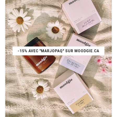
-15% AVEC "MARJOPAQ" SUR MOODGIE.CA