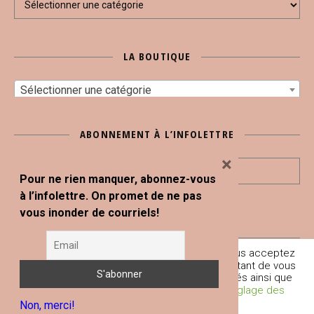
LA BOUTIQUE
Sélectionner une catégorie
ABONNEMENT À L’INFOLETTRE
×
Pour ne rien manquer, abonnez-vous
à l’infolettre. On promet de ne pas
vous inonder de courriels!
En poursuivant votre navigation sur ce site, vous acceptez
Tous droits réservés © Blogue Le Snack Bar 2020
l'utilisation de traceurs (cookies) nous permettant de vous
fournir les services et fonctionnalités proposés ainsi que
À propos
Boutique
Conditions générales et mentions légales
L’équipe du SNACK BAR
Contact
d’améliorer votre expérience globale.
Réglage des
Non, merci!
Cookies
Je comprends