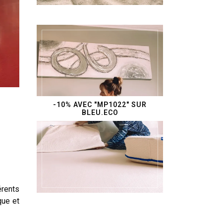
-10% AVEC "MP1022" SUR
BLEU.ECO
érents
que et