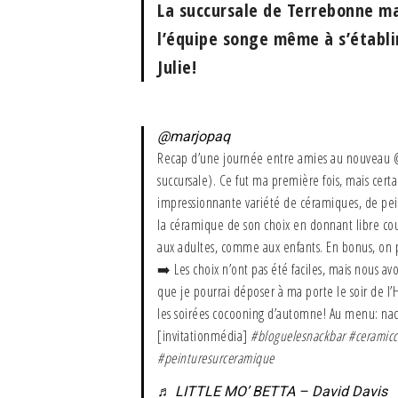
La succursale de Terrebonne ma
l’équipe songe même à s’établi
Julie!
@marjopaq
Recap d’une journée entre amies au nouveau 
succursale). Ce fut ma première fois, mais ce
impressionnante variété de céramiques, de peint
la céramique de son choix en donnant libre cou
aux adultes, comme aux enfants. En bonus, on 
➡️ Les choix n’ont pas été faciles, mais nous av
que je pourrai déposer à ma porte le soir de l’
les soirées cocooning d’automne! Au menu: nach
[invitationmédia]
#bloguelesnackbar
#ceramicc
#peinturesurceramique
♬ LITTLE MO’ BETTA – David Davis