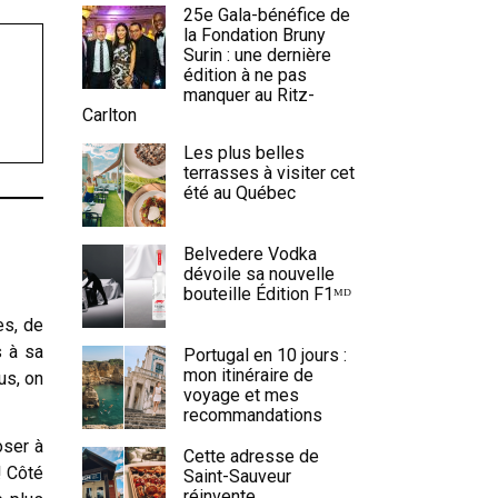
25e Gala-bénéfice de
la Fondation Bruny
Surin : une dernière
édition à ne pas
manquer au Ritz-
Carlton
Les plus belles
terrasses à visiter cet
été au Québec
Belvedere Vodka
dévoile sa nouvelle
bouteille Édition F1ᴹᴰ
es, de
s à sa
Portugal en 10 jours :
mon itinéraire de
us, on
voyage et mes
recommandations
oser à
Cette adresse de
! Côté
Saint-Sauveur
réinvente