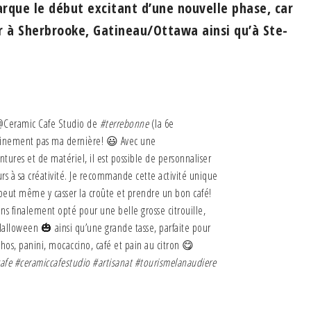
rque le début excitant d’une nouvelle phase, car
r à Sherbrooke, Gatineau/Ottawa ainsi qu’à Ste-
@Ceramic Cafe Studio de
#terrebonne
(la 6e
rtainement pas ma dernière! 😃 Avec une
ures et de matériel, il est possible de personnaliser
rs à sa créativité. Je recommande cette activité unique
peut même y casser la croûte et prendre un bon café!
ons finalement opté pour une belle grosse citrouille,
Halloween 🎃 ainsi qu’une grande tasse, parfaite pour
os, panini, mocaccino, café et pain au citron 😋
afe
#ceramiccafestudio
#artisanat
#tourismelanaudiere