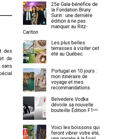
25e Gala-bénéfice de
la Fondation Bruny
Surin : une dernière
édition à ne pas
manquer au Ritz-
Carlton
Les plus belles
terrasses à visiter cet
et des
été au Québec
et de
t sans
Portugal en 10 jours :
pécial
mon itinéraire de
voyage et mes
recommandations
Belvedere Vodka
dévoile sa nouvelle
bouteille Édition F1ᴹᴰ
Voici les boissons qui
feront vibrer votre été,
une gorgée à la fois!