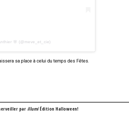
anthier 🌸 (@meve_et_cie)
aissera sa place à celui du temps des Fêtes.
erveiller par
illumi
Édition Halloween!