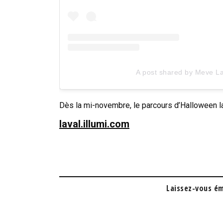
A post shared by Meve L
Dès la mi-novembre, le parcours d’Halloween l
laval.illumi.com
Laissez-vous ém