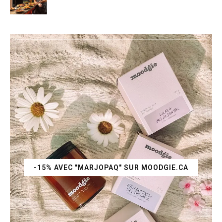
-15% AVEC "MARJOPAQ" SUR MOODGIE.CA