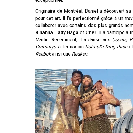
exceptionnel.
Originaire de Montréal, Daniel a découvert s
pour cet art, il l’a perfectionné grâce à un t
collaborer avec certains des plus grands nom
Rihanna
,
Lady Gaga
et
Cher
. Il a participé à
Martin. Récemment, il a dansé aux
Oscars
,
B
Grammys
, à l’émission
RuPaul’s Drag Race
et
Reebok
ainsi que
Redken
.