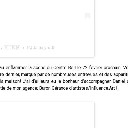
ry 🇭🇹🇨🇦 ♈️ (@danielyrod)
 enflammer la scène du Centre Bell le 22 février prochain. Vo
e dernier, marqué par de nombreuses entrevues et des apparit
à la maison! J’ai d’ailleurs eu le bonheur d’accompagner Daniel 
artie de mon agence;
Buron Gérance d’artistes/Influence.Art
!