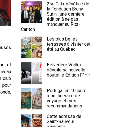
25e Gala-bénéfice de
la Fondation Bruny
Surin : une dernière
édition à ne pas
manquer au Ritz-
Carlton
Les plus belles
terrasses à visiter cet
ieuses
été au Québec
Belvedere Vodka
ue et
dévoile sa nouvelle
ouveau
bouteille Édition F1ᴹᴰ
n club
a pour
Portugal en 10 jours :
monde,
mon itinéraire de
voyage et mes
recommandations
Cette adresse de
Saint-Sauveur
réinvente