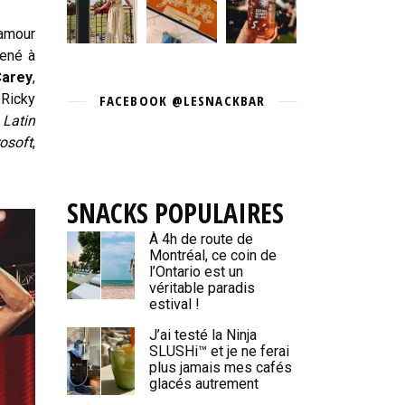
 amour
mené à
Carey
,
 Ricky
FACEBOOK @LESNACKBAR
,
Latin
osoft
,
SNACKS POPULAIRES
À 4h de route de
Montréal, ce coin de
l’Ontario est un
véritable paradis
estival !
J’ai testé la Ninja
SLUSHi™ et je ne ferai
plus jamais mes cafés
glacés autrement