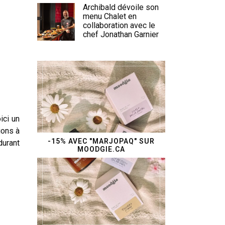
Archibald dévoile son
menu Chalet en
collaboration avec le
chef Jonathan Garnier
ici un
ions à
-15% AVEC "MARJOPAQ" SUR
durant
MOODGIE.CA