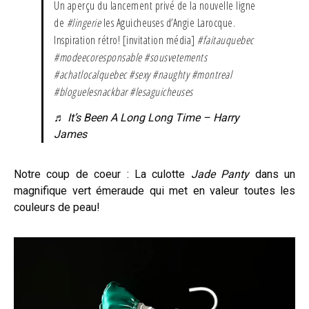
Un aperçu du lancement privé de la nouvelle ligne
de
#lingerie
les Aguicheuses d’Angie Larocque.
Inspiration rétro! [invitation média]
#faitauquebec
#modeecoresponsable
#sousvetements
#achatlocalquebec
#sexy
#naughty
#montreal
#bloguelesnackbar
#lesaguicheuses
♬ It’s Been A Long Long Time – Harry
James
Notre coup de coeur : La culotte
Jade Panty
dans un
magnifique vert émeraude qui met en valeur toutes les
couleurs de peau!