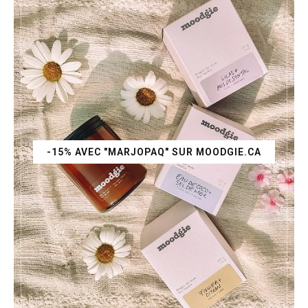
-15% AVEC "MARJOPAQ" SUR MOODGIE.CA