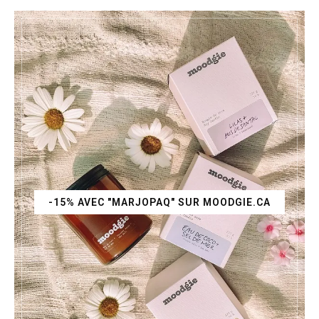
-15% AVEC "MARJOPAQ" SUR MOODGIE.CA