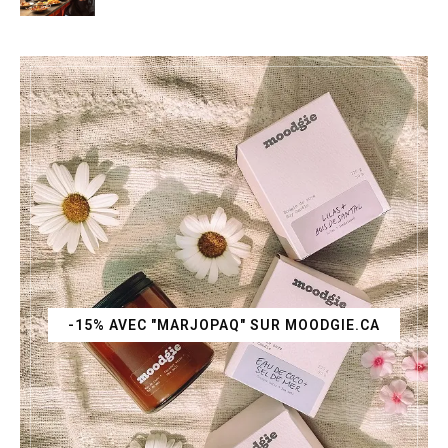
-15% AVEC "MARJOPAQ" SUR MOODGIE.CA