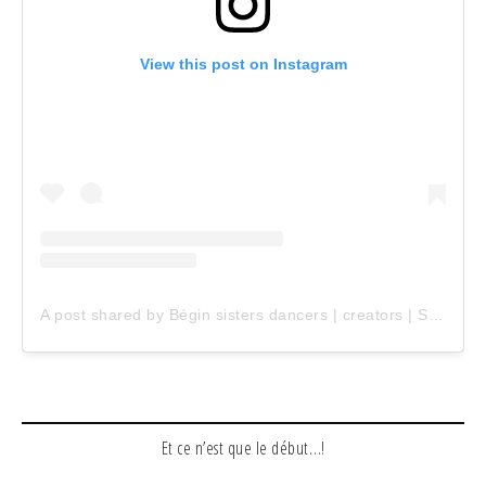
View this post on Instagram
A post shared by Bégin sisters dancers | creators | Sœurs Bégin (@beginsisters)
Et ce n’est que le début…!