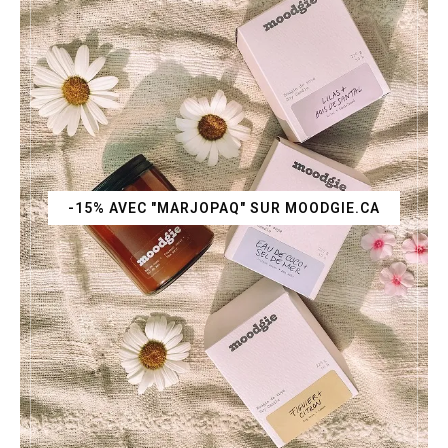
-15% AVEC "MARJOPAQ" SUR MOODGIE.CA