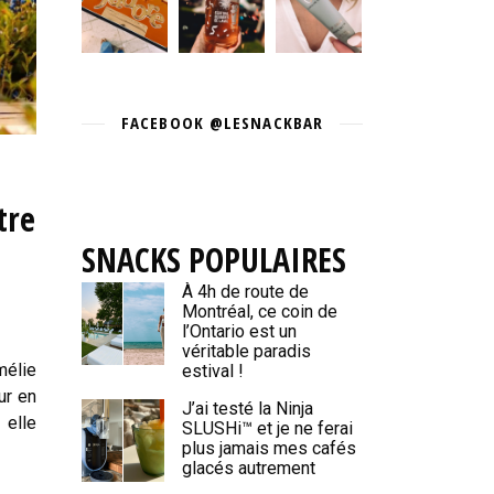
FACEBOOK @LESNACKBAR
tre
SNACKS POPULAIRES
-
À 4h de route de
Montréal, ce coin de
l’Ontario est un
véritable paradis
mélie
estival !
ur en
J’ai testé la Ninja
 elle
SLUSHi™ et je ne ferai
plus jamais mes cafés
glacés autrement