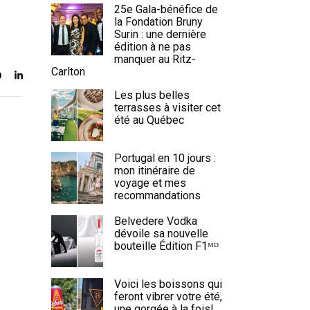
25e Gala-bénéfice de
la Fondation Bruny
Surin : une dernière
édition à ne pas
manquer au Ritz-
Carlton
Les plus belles
terrasses à visiter cet
été au Québec
Portugal en 10 jours :
mon itinéraire de
voyage et mes
recommandations
Belvedere Vodka
dévoile sa nouvelle
bouteille Édition F1ᴹᴰ
Voici les boissons qui
feront vibrer votre été,
une gorgée à la fois!