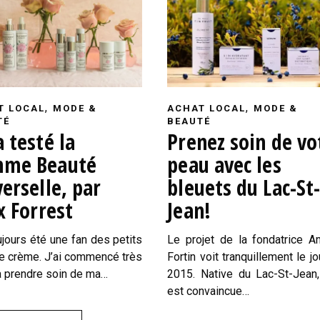
,
,
T LOCAL
MODE &
ACHAT LOCAL
MODE &
TÉ
BEAUTÉ
 testé la
Prenez soin de vo
me Beauté
peau avec les
erselle, par
bleuets du Lac-St
x Forrest
Jean!
oujours été une fan des petits
Le projet de la fondatrice A
e crème. J’ai commencé très
Fortin voit tranquillement le jo
à prendre soin de ma…
2015. Native du Lac-St-Jean,
est convaincue…