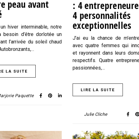
re peau avant
: 4 entrepreneure
é
4 personnalités
exceptionnelles
un hiver interminable, notre
 besoin d’être dorlotée un
J’ai eu la chance de m’entre
ant l’arrivée du soleil chaud
avec quatre femmes qui inn
 Autobronzants,…
et rayonnent dans leurs dom
respectifs. Quatre entrepren
passionnées,…
RE LA SUITE
LIRE LA SUITE
arjorie Paquette
Julie Cliche