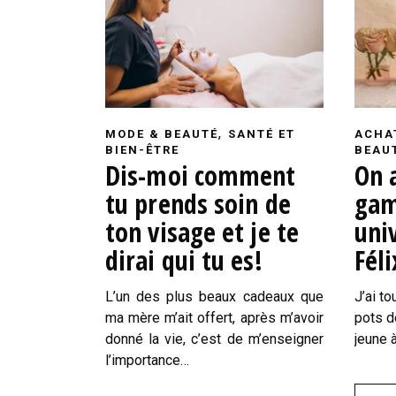
,
MODE & BEAUTÉ
SANTÉ ET
ACHA
BIEN-ÊTRE
BEAU
Dis-moi comment
On a
tu prends soin de
gam
ton visage et je te
univ
dirai qui tu es!
Féli
L’un des plus beaux cadeaux que
J’ai t
ma mère m’ait offert, après m’avoir
pots d
donné la vie, c’est de m’enseigner
jeune 
l’importance…